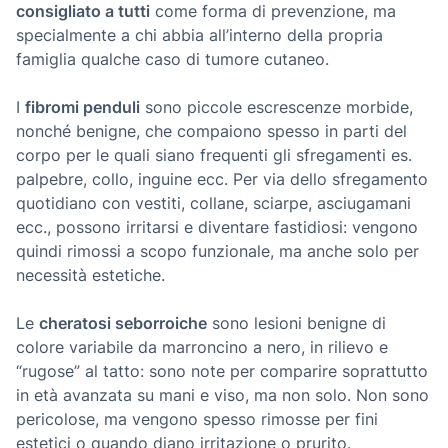
consigliato a tutti
come forma di prevenzione, ma
specialmente a chi abbia all’interno della propria
famiglia qualche caso di tumore cutaneo.
I
fibromi penduli
sono piccole escrescenze morbide,
nonché benigne, che compaiono spesso in parti del
corpo per le quali siano frequenti gli sfregamenti es.
palpebre, collo, inguine ecc. Per via dello sfregamento
quotidiano con vestiti, collane, sciarpe, asciugamani
ecc., possono irritarsi e diventare fastidiosi: vengono
quindi rimossi a scopo funzionale, ma anche solo per
necessità estetiche.
Le
cheratosi seborroiche
sono lesioni benigne di
colore variabile da marroncino a nero, in rilievo e
“rugose” al tatto: sono note per comparire soprattutto
in età avanzata su mani e viso, ma non solo. Non sono
pericolose, ma vengono spesso rimosse per fini
estetici o quando diano irritazione o prurito.